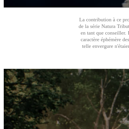
La contribution à ce pr
de la série Natura Trib
en tant que conseiller.
caractère éphémère des
telle envergure n'étaie