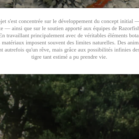
ojet s'est concentrée sur le développement du concept initial —
ute — ainsi que sur le soutien apporté aux équipes de Razorfis
 En travaillant principalement avec de véritables éléments botani
 matériaux imposent souvent des limites naturelles. Des ani
nt autrefois qu'un rêve, mais grâce aux possibilités infinies d
tigre tant estimé a pu prendre vie.