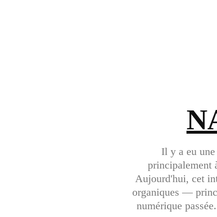
N
Il y a eu un
principalement 
Aujourd'hui, cet int
organiques — princi
numérique passée.