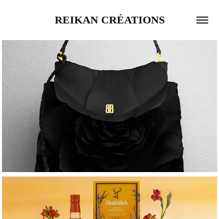
REIKAN CRÉATIONS
2026
Balenciaga